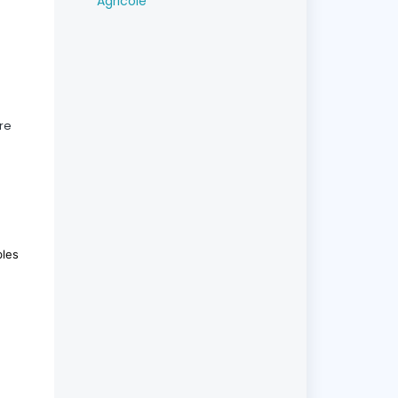
Agricole
re
bles