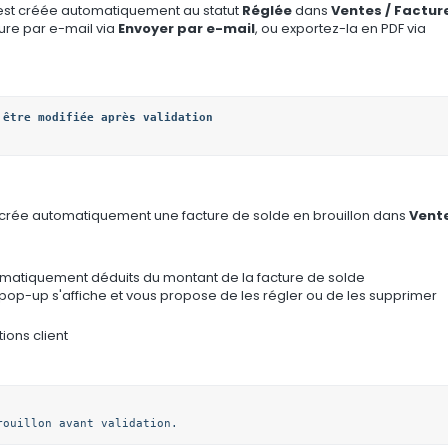
 est créée automatiquement au statut
Réglée
dans
Ventes / Factur
ture par e-mail via
Envoyer par e-mail
, ou exportez-la en PDF via
 crée automatiquement une facture de solde en brouillon dans
Vente
tomatiquement déduits du montant de la facture de solde
pop-up s'affiche et vous propose de les régler ou de les supprimer
ions client
rouillon avant validation.