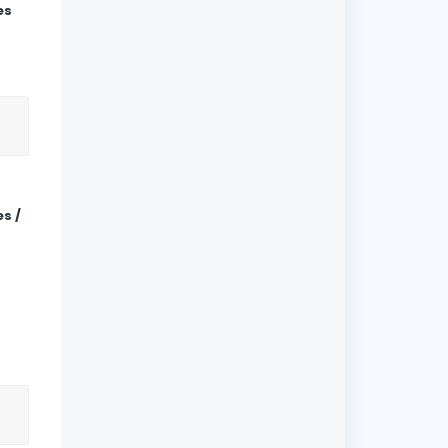
es
s /