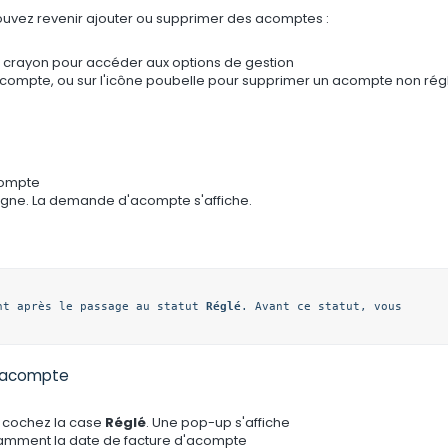
ouvez revenir ajouter ou supprimer des acomptes :
ône crayon pour accéder aux options de gestion
compte, ou sur l'icône poubelle pour supprimer un acompte non rég
compte
igne. La demande d'acompte s'affiche.
nt après le passage au statut 
Réglé
. Avant ce statut, vous 
d'acompte
t cochez la case
Réglé
. Une pop-up s'affiche
otamment la date de facture d'acompte