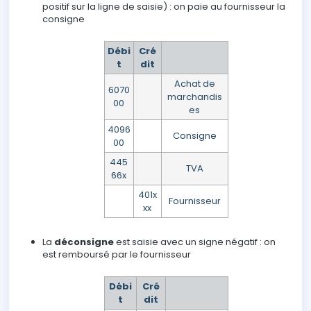
positif sur la ligne de saisie) : on paie au fournisseur la
consigne
Débi
Cré
t
dit
Achat de
6070
marchandis
00
es
4096
Consigne
00
445
TVA
66x
401x
Fournisseur
xx
La
déconsigne
est saisie avec un signe négatif : on
est remboursé par le fournisseur
Débi
Cré
t
dit